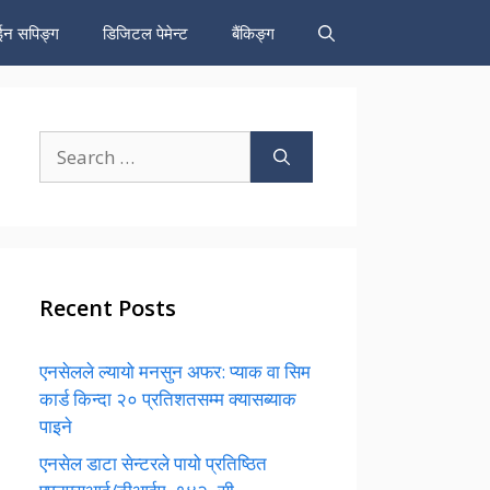
न सपिङ्ग
डिजिटल पेमेन्ट
बैंकिङ्ग
Search
for:
Recent Posts
एनसेलले ल्यायो मनसुन अफर: प्याक वा सिम
कार्ड किन्दा २० प्रतिशतसम्म क्यासब्याक
पाइने
एनसेल डाटा सेन्टरले पायो प्रतिष्ठित