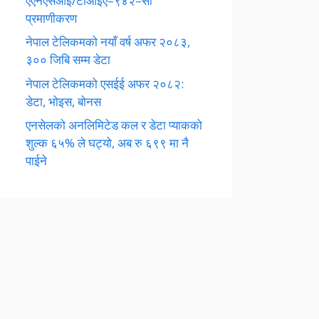
एएनएसआई/टीआईए–९४२–सी
प्रमाणीकरण
नेपाल टेलिकमको नयाँ वर्ष अफर २०८३,
३०० जिबि सम्म डेटा
नेपाल टेलिकमको एसईई अफर २०८२:
डेटा, भोइस, बोनस
एनसेलको अनलिमिटेड कल र डेटा प्याकको
शुल्क ६५% ले घट्यो, अब रु ६९९ मा नै
पाईने