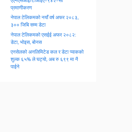
एएनएसआई/टीआईए–९४२–सी
प्रमाणीकरण
नेपाल टेलिकमको नयाँ वर्ष अफर २०८३,
३०० जिबि सम्म डेटा
नेपाल टेलिकमको एसईई अफर २०८२:
डेटा, भोइस, बोनस
एनसेलको अनलिमिटेड कल र डेटा प्याकको
शुल्क ६५% ले घट्यो, अब रु ६९९ मा नै
पाईने