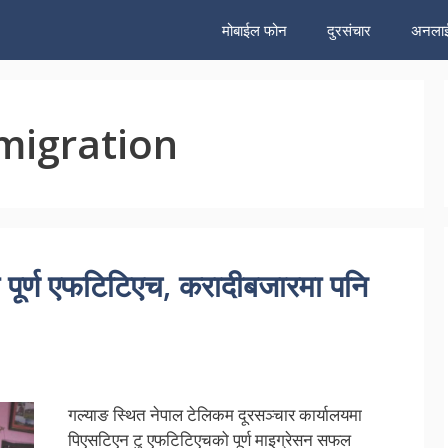
मोबाईल फोन
दुरसंचार
अनलाई
migration
ो पूर्ण एफटिटिएच, करादीबजारमा पनि
गल्याङ स्थित नेपाल टेलिकम दूरसञ्चार कार्यालयमा
पिएसटिएन टु एफटिटिएचको पूर्ण माइग्रेसन सफल