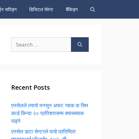
न सपिङ्ग
डिजिटल पेमेन्ट
बैंकिङ्ग
Search
for:
Recent Posts
एनसेलले ल्यायो मनसुन अफर: प्याक वा सिम
कार्ड किन्दा २० प्रतिशतसम्म क्यासब्याक
पाइने
एनसेल डाटा सेन्टरले पायो प्रतिष्ठित