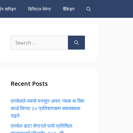
न सपिङ्ग
डिजिटल पेमेन्ट
बैंकिङ्ग
Search
for:
Recent Posts
एनसेलले ल्यायो मनसुन अफर: प्याक वा सिम
कार्ड किन्दा २० प्रतिशतसम्म क्यासब्याक
पाइने
एनसेल डाटा सेन्टरले पायो प्रतिष्ठित