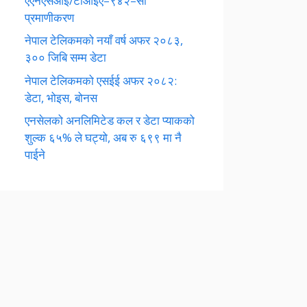
एएनएसआई/टीआईए–९४२–सी
प्रमाणीकरण
नेपाल टेलिकमको नयाँ वर्ष अफर २०८३,
३०० जिबि सम्म डेटा
नेपाल टेलिकमको एसईई अफर २०८२:
डेटा, भोइस, बोनस
एनसेलको अनलिमिटेड कल र डेटा प्याकको
शुल्क ६५% ले घट्यो, अब रु ६९९ मा नै
पाईने