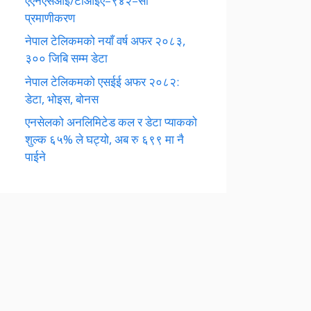
एएनएसआई/टीआईए–९४२–सी
प्रमाणीकरण
नेपाल टेलिकमको नयाँ वर्ष अफर २०८३,
३०० जिबि सम्म डेटा
नेपाल टेलिकमको एसईई अफर २०८२:
डेटा, भोइस, बोनस
एनसेलको अनलिमिटेड कल र डेटा प्याकको
शुल्क ६५% ले घट्यो, अब रु ६९९ मा नै
पाईने