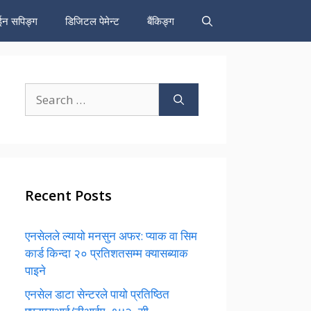
न सपिङ्ग
डिजिटल पेमेन्ट
बैंकिङ्ग
Search
for:
Recent Posts
एनसेलले ल्यायो मनसुन अफर: प्याक वा सिम
कार्ड किन्दा २० प्रतिशतसम्म क्यासब्याक
पाइने
एनसेल डाटा सेन्टरले पायो प्रतिष्ठित