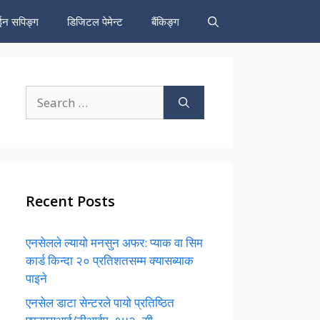
न सपिङ्ग
डिजिटल पेमेन्ट
बैंकिङ्ग
Search
for:
Recent Posts
एनसेलले ल्यायो मनसुन अफर: प्याक वा सिम
कार्ड किन्दा २० प्रतिशतसम्म क्यासब्याक
पाइने
एनसेल डाटा सेन्टरले पायो प्रतिष्ठित