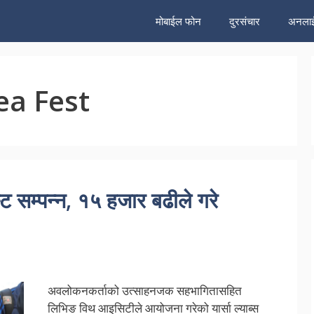
मोबाईल फोन
दुरसंचार
अनलाई
ea Fest
्ट सम्पन्न, १५ हजार बढीले गरे
अवलोकनकर्ताको उत्साहनजक सहभागितासहित
लिभिङ विथ आइसिटीले आयोजना गरेको यार्सा ल्याब्स