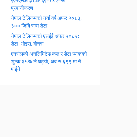
एएनएसआई/टीआईए–९४२–सी
प्रमाणीकरण
नेपाल टेलिकमको नयाँ वर्ष अफर २०८३,
३०० जिबि सम्म डेटा
नेपाल टेलिकमको एसईई अफर २०८२:
डेटा, भोइस, बोनस
एनसेलको अनलिमिटेड कल र डेटा प्याकको
शुल्क ६५% ले घट्यो, अब रु ६९९ मा नै
पाईने