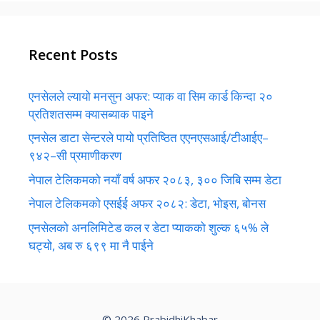
Recent Posts
एनसेलले ल्यायो मनसुन अफर: प्याक वा सिम कार्ड किन्दा २०
प्रतिशतसम्म क्यासब्याक पाइने
एनसेल डाटा सेन्टरले पायो प्रतिष्ठित एएनएसआई/टीआईए–
९४२–सी प्रमाणीकरण
नेपाल टेलिकमको नयाँ वर्ष अफर २०८३, ३०० जिबि सम्म डेटा
नेपाल टेलिकमको एसईई अफर २०८२: डेटा, भोइस, बोनस
एनसेलको अनलिमिटेड कल र डेटा प्याकको शुल्क ६५% ले
घट्यो, अब रु ६९९ मा नै पाईने
© 2026 PrabidhiKhabar