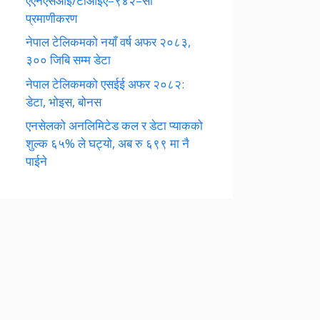
एएनएसआई/टीआईए–९४२–सी
प्रमाणीकरण
नेपाल टेलिकमको नयाँ वर्ष अफर २०८३,
३०० जिबि सम्म डेटा
नेपाल टेलिकमको एसईई अफर २०८२:
डेटा, भोइस, बोनस
एनसेलको अनलिमिटेड कल र डेटा प्याकको
शुल्क ६५% ले घट्यो, अब रु ६९९ मा नै
पाईने