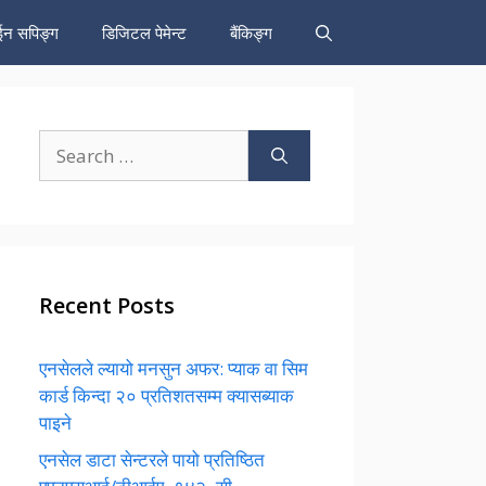
न सपिङ्ग
डिजिटल पेमेन्ट
बैंकिङ्ग
Search
for:
Recent Posts
एनसेलले ल्यायो मनसुन अफर: प्याक वा सिम
कार्ड किन्दा २० प्रतिशतसम्म क्यासब्याक
पाइने
एनसेल डाटा सेन्टरले पायो प्रतिष्ठित