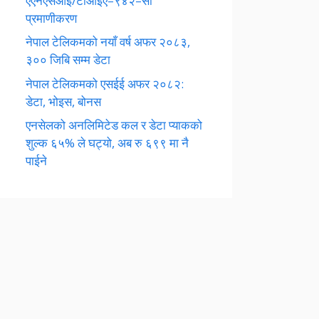
एएनएसआई/टीआईए–९४२–सी
प्रमाणीकरण
नेपाल टेलिकमको नयाँ वर्ष अफर २०८३,
३०० जिबि सम्म डेटा
नेपाल टेलिकमको एसईई अफर २०८२:
डेटा, भोइस, बोनस
एनसेलको अनलिमिटेड कल र डेटा प्याकको
शुल्क ६५% ले घट्यो, अब रु ६९९ मा नै
पाईने