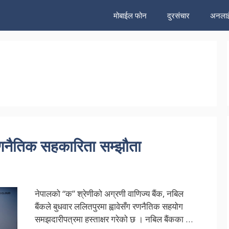
मोबाईल फोन
दुरसंचार
अनलाई
यो रणनैतिक सहकारिता सम्झौता
नेपालको “क” श्रेणीको अग्रणी वाणिज्य बैंक, नबिल
बैंकले बुधवार ललितपुरमा ह्वावेसँग रणनैतिक सहयोग
समझदारीपत्रमा हस्ताक्षर गरेको छ । नबिल बैंकका …