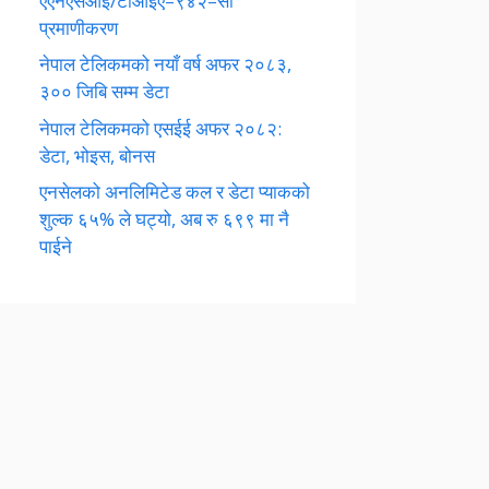
एएनएसआई/टीआईए–९४२–सी
प्रमाणीकरण
नेपाल टेलिकमको नयाँ वर्ष अफर २०८३,
३०० जिबि सम्म डेटा
नेपाल टेलिकमको एसईई अफर २०८२:
डेटा, भोइस, बोनस
एनसेलको अनलिमिटेड कल र डेटा प्याकको
शुल्क ६५% ले घट्यो, अब रु ६९९ मा नै
पाईने