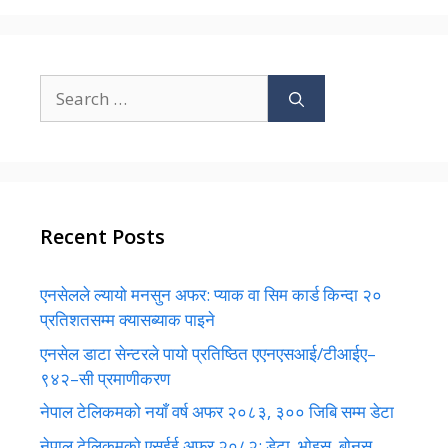
Search
for:
Recent Posts
एनसेलले ल्यायो मनसुन अफर: प्याक वा सिम कार्ड किन्दा २०
प्रतिशतसम्म क्यासब्याक पाइने
एनसेल डाटा सेन्टरले पायो प्रतिष्ठित एएनएसआई/टीआईए–
९४२–सी प्रमाणीकरण
नेपाल टेलिकमको नयाँ वर्ष अफर २०८३, ३०० जिबि सम्म डेटा
नेपाल टेलिकमको एसईई अफर २०८२: डेटा, भोइस, बोनस