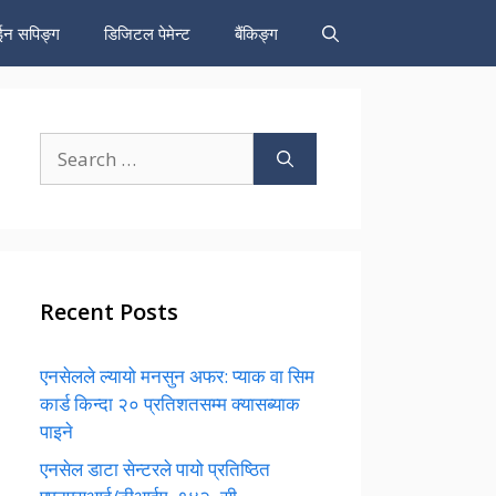
न सपिङ्ग
डिजिटल पेमेन्ट
बैंकिङ्ग
Search
for:
Recent Posts
एनसेलले ल्यायो मनसुन अफर: प्याक वा सिम
कार्ड किन्दा २० प्रतिशतसम्म क्यासब्याक
पाइने
एनसेल डाटा सेन्टरले पायो प्रतिष्ठित