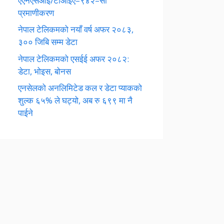
एएनएसआई/टीआईए–९४२–सी
प्रमाणीकरण
नेपाल टेलिकमको नयाँ वर्ष अफर २०८३,
३०० जिबि सम्म डेटा
नेपाल टेलिकमको एसईई अफर २०८२:
डेटा, भोइस, बोनस
एनसेलको अनलिमिटेड कल र डेटा प्याकको
शुल्क ६५% ले घट्यो, अब रु ६९९ मा नै
पाईने