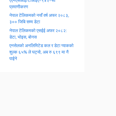
एएनएसआई/टीआईए–९४२–सी
प्रमाणीकरण
नेपाल टेलिकमको नयाँ वर्ष अफर २०८३,
३०० जिबि सम्म डेटा
नेपाल टेलिकमको एसईई अफर २०८२:
डेटा, भोइस, बोनस
एनसेलको अनलिमिटेड कल र डेटा प्याकको
शुल्क ६५% ले घट्यो, अब रु ६९९ मा नै
पाईने