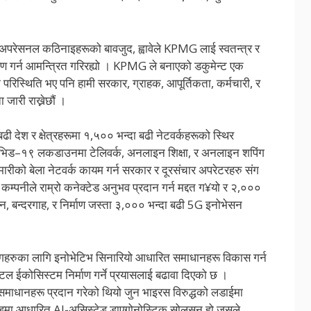
अपरेसनल कठिनाइहरूको बावजुद, ह्वावेले KPMG लाई स्वतन्त्र र
रीक्षण गर्न आमन्त्रित गरिरह्यो । KPMG ले बनाएको डकुमेन्ट एक
ै परिस्थिति भए पनि हामी सरकार, ग्राहक, आपूर्तिकता, कर्मचारी, र
जारी राख्नेछौं ।
ढी देश र क्षेत्रहरूमा १,५०० भन्दा बढी नेटवर्कहरूको स्थिर
 कोभिड–१९ लकडाउनमा टेलिवर्क, अनलाइन शिक्षा, र अनलाइन शपिंग
ारीको बेला नेटवर्क कायम गर्न सरकार र दूरसंचार अपरेटरहरु संग
 कम्पनीले राम्रो कनेक्टेड अनुभव प्रदान गर्न मद्दत ग¥यो र २,०००
दन, बन्दरगाह, र निर्माण जस्ता ३,००० भन्दा बढी 5G इनोभेसन
 उद्योगहरुका लागि इनोभेटिभ सिनारियो आधारित समाधानहरू विकास गर्न
टल ईकोसिस्टम निर्माण गर्ने प्रयासलाई बढावा दिएको छ ।
 र समाधानहरू प्रदान गरेको थियो जुन भाइरस विरुद्धको लडाईमा
्लाउडमा आधारित AI-असिस्टेड डाएगोनोस्टिक सोलुसन हो जसले