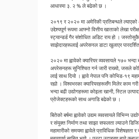
आधारमा ३. २ % ले बढेको छ ।
२०१९ र २०२० मा अमेरिकी प्रतिबन्धले ल्याएको 
उद्देश्यपूर्ण रूपमा आफ्नो वित्तीय खाताको लेखा प
स्ट्यान्डर्ड गैर संशोधित अडिट राय हो । जस्तोसुक
साझेदारहरूलाई अपरेसनल डाटा खुलाएर पारदर्शिता 
२०२० मा ह्वावेको क्यारियर व्यवसायले १७० भन्दा ब
अपरेसनहरू सुनिश्चित गर्न जारी राख्यो, जसले
लाई साथ दियो । ह्वावे नेपाल पनि कोभिड-१९ महाम
रह्यो । विश्वभरका क्यारियरहरूसँग मिलेर काम गरी
भन्दा बढी उद्योगहरूमा कोइला खानी, स्टिल उत्पा
प्रोजेक्टहरूको साथ अगाडि बढेको छ ।
बितेको बर्षमा ह्वावेको उद्यम व्यवसायले विभिन्न
र संयुक्त निर्माण तथा साझा सफलता ल्याउने डिजि
महामारीको समयमा ह्वावेले प्राविधिक विशेषज्ञता
महत्वपूर्ण साबित भयो । एउटा उदाहरण ह्वावे क