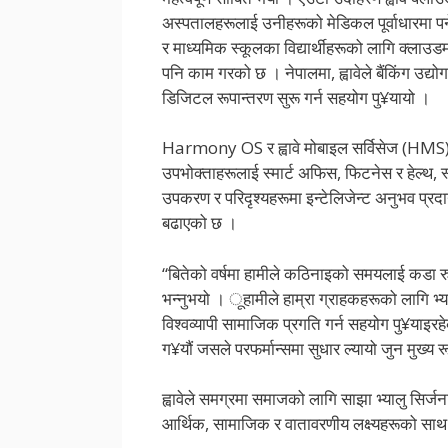
अस्पतालहरूलाई उनीहरूको मेडिकल पूर्वाधारमा पर्ने
र माध्यमिक स्कूलका विद्यार्थीहरूको लागि क्लाउड
पनि काम गरको छ । नेपालमा, ह्वावेले बैंकिंग उद्
डिजिटल रूपान्तरण सुरू गर्न सहयोग पु¥यायो ।
Harmony OS र ह्वावे मोबाइल सर्विसेज (HMS) 
उपभोक्ताहरूलाई स्मार्ट अफिस, फिटनेस र हेल्थ, स्म
उपकरण र परिदृश्यहरूमा इन्टेलिजेन्ट अनुभव प्र
बढाएको छ ।
“बितेको वर्षमा हामीले कठिनाइको समयलाई कडा रुपमा
भन्नुभयो । ूहामीले हाम्रा ग्राहकहरूको लागि भ्याल
विश्वव्यापी सामाजिक प्रगति गर्न सहयोग पु¥याइरहे
ग¥यौं जसले परफर्मान्समा सुधार ल्यायो जुन मुख्य रू
ह्वावेले समग्रमा समाजको लागि साझा भ्यालु सिर्जना
आर्थिक, सामाजिक र वातावरणीय लक्ष्यहरूको साथ