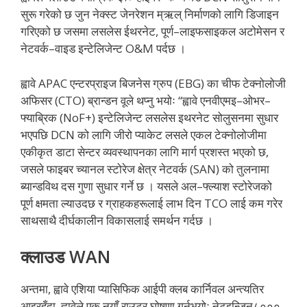
सुरू गरेको छ जुन नेक्स्ट जेनरेशन म्ऋल् निर्माणको लागि डिजाइन
गरिएको छ जसमा लसलेस ईथरनेट, पूर्ण–लाइफसाइकल अटोमेसन र
नेटवर्क–वाइड इन्टेलिजेन्ट O&M पर्दछ ।
ह्वावे APAC एन्टरप्राइज बिजनेस ग्रुप (EBG) का चीफ टेक्नोलोजी
अफिसर (CTO) ब्रान्डन वूले थप्नु भयोः “ह्वावे एनवीएमइ–ओभर–
फ्याब्रिक (NoF+) इन्टेलिजेन्ट लसलेस इथरनेट सोलुसनमा सुधार
भएपछि DCN को लागि जीरो प्याकेट लसले एकल टेक्नोलोजीमा
एकीकृत डाटा सेन्टर व्यवस्थापनका लागि मार्ग प्रशस्त भएको छ,
जसले फाइबर च्यानल स्टोरेज क्षेत्र नेटवर्क (SAN) को तुलनामा
ब्यान्डविथ दस गुणा सुधार गर्ने छ । यसले अल–फ्ल्याश स्टोरेजको
पूर्ण क्षमता ल्याउदछ र ग्राहकहरूलाई लाभ दिन TCO लाई कम गरेर
साथसाथै दीर्घकालीन विकासलाई समर्थन गर्दछ ।
क्लाउड WAN
अन्तमा, ह्वावे एशिया प्यासिफिक आईपी क्लब कार्निवल अन्त्यतिर
आइरहँदा, ह्वावेले एक नयाँ राउटर घोषणा गर्नुभयोः नेटइन्जिन८०००