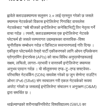
ह्वावेले क्लाउडक्याम्पस सलुसन २.० लाई प्रस्तुत गरेको छ जसले
क्याम्पस नेटवर्कको विकास इन्टेलिजेन्ट गिगाबिट वायरलेस
नेटवर्कबाट “सबै चीजको इन्टेलिजेन्ट कनेक्टिभिटीू तिर नेतृत्व गर्ने
वाचा गर्दछ । त्यस्तै, क्लाउडक्याम्पस एक इन्टेलिजेन्ट नेटवर्क
प्लेटफर्म हो जसले परम्परागत उद्यमहरूका वास्तविक–विश्व
चुनौतीहरू सम्बोधन गर्दछ र डिजिटल रूपान्तरणलाई गति दिन्छ ।
एकीकृत प्लेटफर्मले तेस्रो पार्टी एकीकरणको लागि ओपन एप्लिकेसन
प्रोग्रामिंग ईन्टरफेस (APIs) को साथ विविध अनुप्रयोगहरूलाई
सक्षम, लचिलो, लागत–प्रभावी र वास्तवमै इन्टेलिजेन्ट क्याम्पस
अनुभव प्रदान गर्दछ । यो सोलुसनमा एण्ड–टु–एण्ड सफ्टवेयर–
परिभाषित नेटवर्किंग (SDN) समावेश गरेको छ जुन सेग्मेन्ट राउटिंग
ओभर IPv6 (SRv6) संग स्वचालन गरी एकल नेटवर्कको रूपमा
अपरेट गरेको छ जसलाई इन्टेलिजेन्ट संचालन र अनुरक्षण (O&M)
द्वारा समर्थित छ ।
थाईल्याण्डको श्रीनाखरिनविरोट विश्वविद्यालय (SWU) का