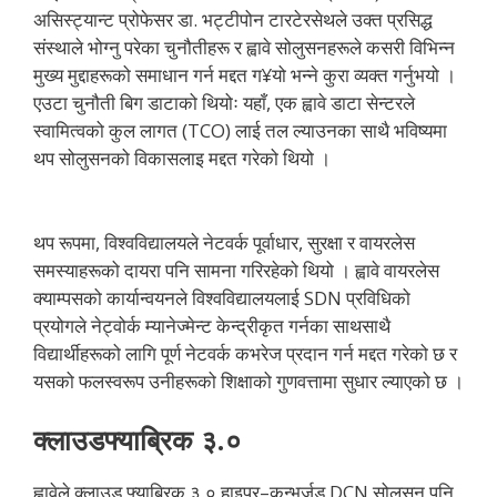
असिस्ट्यान्ट प्रोफेसर डा. भट्टीपोन टारटेरसेथले उक्त प्रसिद्ध
संस्थाले भोग्नु परेका चुनौतीहरू र ह्वावे सोलुसनहरूले कसरी विभिन्न
मुख्य मुद्दाहरूको समाधान गर्न मद्दत ग¥यो भन्ने कुरा व्यक्त गर्नुभयो ।
एउटा चुनौती बिग डाटाको थियोः यहाँ, एक ह्वावे डाटा सेन्टरले
स्वामित्वको कुल लागत (TCO) लाई तल ल्याउनका साथै भविष्यमा
थप सोलुसनको विकासलाइ मद्दत गरेको थियो ।
थप रूपमा, विश्वविद्यालयले नेटवर्क पूर्वाधार, सुरक्षा र वायरलेस
समस्याहरूको दायरा पनि सामना गरिरहेको थियो । ह्वावे वायरलेस
क्याम्पसको कार्यान्वयनले विश्वविद्यालयलाई SDN प्रविधिको
प्रयोगले नेट्वोर्क म्यानेज्मेन्ट केन्द्रीकृत गर्नका साथसाथै
विद्यार्थीहरूको लागि पूर्ण नेटवर्क कभरेज प्रदान गर्न मद्दत गरेको छ र
यसको फलस्वरूप उनीहरूको शिक्षाको गुणवत्तामा सुधार ल्याएको छ ।
क्लाउडफ्याब्रिक ३.०
ह्वावेले क्लाउड फ्याब्रिक ३.० हाइपर–कन्भर्जड DCN सोलुसन पनि