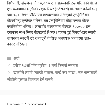
विशेषगरी, डोङफेङको १०,००० टन डाइ–कास्टिङ मेसिनको मोल्ड
एक चलायमान (मुभिङ) र एक स्थिर (स्टेसनरी) मोल्डबाट बनेको छ।
जब ७२० डिग्री सेल्सियस तापक्रमको पग्लिएको एल्युमिनियम
मोल्डभित्र इन्जेक्ट गरिन्छ, तब एल्युमिनियम तीव्र रूपमा मोल्ड
क्याभिटीमा भरिन्छ। त्यसपछि चलायमान मोल्डले १०,००० टन
दबाबका साथ स्थिर मोल्डलाई थिच्छ। केवल दुई मिनेटभित्रै सवारी
साधनका ब्याट्री ट्रे र ब्याट्री केसिङ आवश्यक आकारमा डाइ–
कास्ट गरिन्छ।
Categories
अटो
इसेवा १७औँ वर्षमा प्रवेश, ३ नयाँ फिचर्स समावेश
खल्तीले ल्यायो “खल्ती चलाऊ, वर्ल्ड कप जाऊ”: एक भाग्यशाली
जोडीले प्रत्यक्ष विश्वकप हेर्न पाउने
Leave a Comment