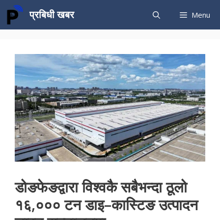
Skip
प्रबिधी खबर
Menu
to
content
डोङफेङद्वारा विश्वकै सबैभन्दा ठूलो
१६,००० टन डाइ–कास्टिङ उत्पादन