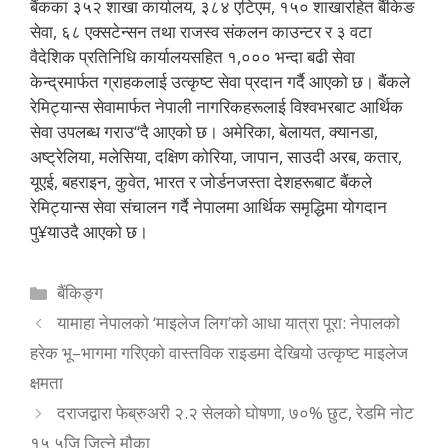
बैंकका ३५२ शाखा कार्यालय, ३८४ एटिएम, १५० शाखारहित बैंकिङ
सेवा, ६८ एक्सटेन्सन तथा राजस्व संकलन काउन्टर र ३ वटा
वैदेशिक प्रतिनिधि कार्यालयसहित १,००० भन्दा बढी सेवा
केन्द्रमार्फत ग्राहकलाई उत्कृष्ट सेवा प्रदान गर्दै आएको छ। बैंकले
रेमिट्यान्स सेवामार्फत नेपाली नागरिकहरूलाई विश्वभरबाट आर्थिक
सेवा उपलब्ध गराउ“दै आएको छ। अमेरिका, बेलायत, क्यानडा,
अष्ट्रेलिया, मलेसिया, दक्षिण कोरिया, जापान, साउदी अरब, कतार,
यूएई, बहराइन, कुवेत, भारत र जोर्डनजस्ता देशहरूबाट बैंकले
रेमिट्यान्स सेवा संचालन गर्दै नेपालमा आर्थिक समृद्धिमा योगदान
पु¥याउदै आएको छ।
Categories
बैंकिङ्ग
यामाहा नेपालको ‘माइलेज लिग’को आधा यात्रा पूरा: नेपालको
हरेक भू–भागमा गरिएको वास्तविक राइडमा देखियो उत्कृष्ट माइलेज
क्षमता
दराजद्वारा फेब्रुअरी २.२ सेलको घोषणा, ७०% छुट, रेडमि नोट
१५ ५जि जित्ने मौका