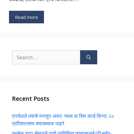
Read more
Search
for:
Recent Posts
एनसेलले ल्यायो मनसुन अफर: प्याक वा सिम कार्ड किन्दा २०
प्रतिशतसम्म क्यासब्याक पाइने
एनसेल डाटा सेन्टरले पायो प्रतिष्ठित एएनएसआई/टीआईए–