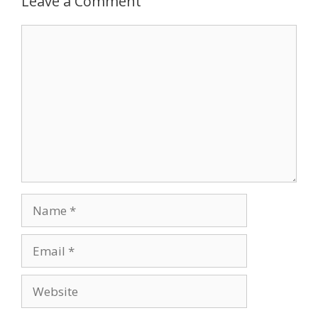
Leave a Comment
Comment
Name
Email
Website