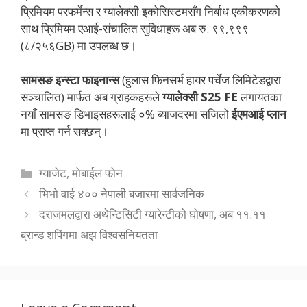
प्रिमियम परफर्मेन्स र ग्यालेक्सी इकोसिस्टमसँग निर्बाध एकीकरणको
साथ प्रिमियम एआई-संचालित सुविधाहरू अब रु. ९९,९९९
(८/२५६GB) मा उपलब्ध छ।
सामसङ
इन्स्टा फाइनान्स
(हुलास फिनसर्भ हायर पर्चेज लिमिटेडद्वारा
सञ्चालित) मार्फत अब ग्राहकहरूले
ग्यालेक्सी
S25 FE
लगायतका
नयाँ सामसङ डिभाइसहरूलाई ०% ब्याजदरमा सजिलो
ईएमआई
प्लान
मा प्राप्त गर्न सक्छन्।
Categories
ग्याजेट
,
मोबाईल फोन
भिभो वाई ४०० नेपाली बजारमा सार्वजनिक
दराजमलद्वारा अथेन्टिसिटी ग्यारेन्टीको घोषणा, अब ११.११
ब्रान्ड शपिंगमा अझ विश्वसनियतता