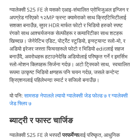
ग्यालेक्सी S25 FE ले यसको एआइ-संचालित प्रोभिजुअल इन्जिन र
अपग्रेड गरिएको १२MP फ्रन्ट क्यामेराको साथ क्रिएटिभिटीलाई
सशक्त बनाउँछ, सुपर HDR मार्फत फोटो र भिडियो हरुको स्पष्ट
रंगको साथ आश्चर्यजनक सेल्फीहरू र क्ल्यारिटीका साथ शटहरू
खिच्दछ। जेनेरेटिभ एडिट, पोर्ट्रेट स्टुडियो, इन्स्ट्यान्ट स्लो-मो, र
अडियो इरेजर जस्ता फिचरहरूले फोटो र भिडियो editलाई सहज
बनाउँदै, अवरोधहरू हटाउनेदेखि अडियोलाई परिष्कृत गर्ने र इमर्सिभ
स्लो-मोशन क्लिपहरू सिर्जना गर्दछ। अटो ट्रिमको साथ, स्वचालित
रूपमा उत्कृष्ट भिडियो क्षणहरू पनि चयन गर्दछ, जसले कन्टेन्ट
क्रिएशनलाई पहिलेभन्दा स्मार्ट र सजिलो बनाउँछ।
यो पनि:
सामसङ नेपालले ल्यायो ग्यालेक्सी जेड फोल्ड ७ र ग्यालेक्सी
जेड फ्लिप ७
ब्याट्री र फास्ट चार्जिङ
ग्यालेक्सी S25 FE ले भरपर्दो
परफर्मेन्स
लाई परिष्कृत, आधुनिक