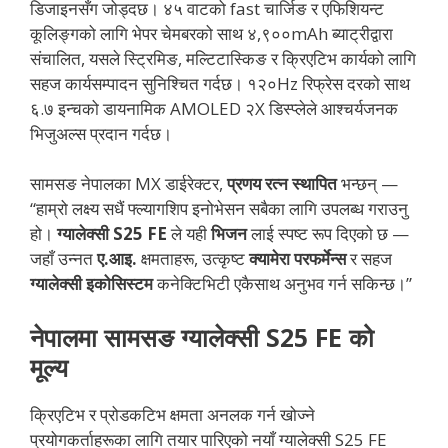
डिजाइनसँग जोड्दछ। ४५ वाटको fast चार्जिङ र एफिशियन्ट
कूलिङ्गको लागि भेपर चेमबरको साथ ४,९००mAh ब्याट्रीद्वारा
संचालित, यसले स्ट्रिमिङ, मल्टिटास्किङ र क्रिएटिभ कार्यको लागि
सहज कार्यसम्पादन सुनिश्चित गर्दछ। १२०Hz रिफ्रेस दरको साथ
६.७ इन्चको डायनामिक AMOLED २X डिस्प्लेले आश्चर्यजनक
भिजुअल्स प्रदान गर्दछ।
सामसङ नेपालका MX डाईरेक्टर,
प्रणय
रत्न स्थापित
भन्छन् —
“हाम्रो लक्ष्य सधैं फ्ल्यागशिप इनोभेसन सबैका लागि उपलब्ध गराउनु
हो।
ग्यालेक्सी
S25 FE
ले यही
भिजन
लाई स्पष्ट रूप दिएको छ —
जहाँ उन्नत
ए
.
आइ
.
क्षमताहरू, उत्कृष्ट
क्यामेरा
परफर्मेन्स
र सहज
ग्यालेक्सी
इकोसिस्टम
कनेक्टिभिटी एकैसाथ अनुभव गर्न सकिन्छ।”
नेपालमा सामसङ ग्यालेक्सी S25 FE को
मूल्य
क्रिएटिभ र प्रोडकटिभ क्षमता अनलक गर्न खोज्ने
प्रयोगकर्ताहरूका लागि तयार पारिएको नयाँ ग्यालेक्सी S25 FE