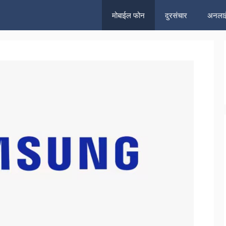
मोबाईल फोन
दुरसंचार
अनलाई