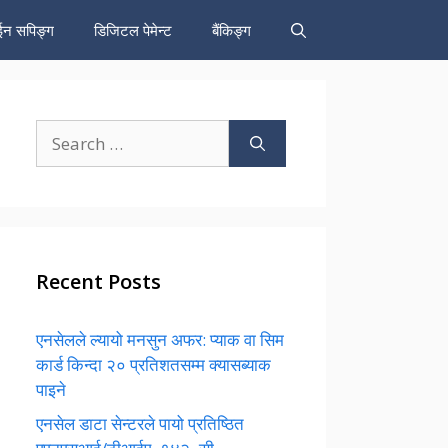
न सपिङ्ग
डिजिटल पेमेन्ट
बैंकिङ्ग
Search
for:
Recent Posts
एनसेलले ल्यायो मनसुन अफर: प्याक वा सिम
कार्ड किन्दा २० प्रतिशतसम्म क्यासब्याक
पाइने
एनसेल डाटा सेन्टरले पायो प्रतिष्ठित