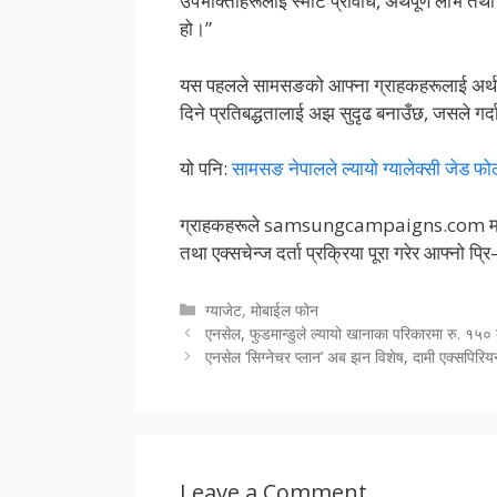
उपभोक्ताहरूलाई स्मार्ट प्रविधि, अर्थपूर्ण लाभ तथ
हो।”
यस पहलले सामसङको आफ्ना ग्राहकहरूलाई अर्थपूर्ण
दिने प्रतिबद्धतालाई अझ सुदृढ बनाउँछ, जसले गर्द
यो पनि:
सामसङ नेपालले ल्यायो ग्यालेक्सी जेड फोल
ग्राहकहरूले samsungcampaigns.com मा ग
तथा एक्सचेन्ज दर्ता प्रक्रिया पूरा गरेर आफ्नो प्र
Categories
ग्याजेट
,
मोबाईल फोन
एनसेल, फुडमान्डुले ल्यायो खानाका परिकारमा रु. १५
एनसेल ‘सिग्नेचर प्लान’ अब झन विशेष, दामी एक्सपिरि
Leave a Comment