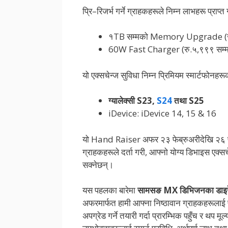
प्रि–रिजर्भ गर्ने ग्राहकहरूले निम्न लाभहरू प्राप्त ग
१TB सम्मको Memory Upgrade (रु.
60W Fast Charger (रु.५,९९९ सम्म
यो एक्सचेन्ज सुविधा निम्न प्रिमियम स्मार्टफोनहर
ग्यालेक्सी S23,
S24
तथा S25
iDevice: iDevice 14, 15 & 16
यो Hand Raiser अफर २३ फेब्रुअरीदेखि २६ फे
ग्राहकहरूले दर्ता गरी, आफ्नो योग्य डिभाइस एक्सचे
सक्नेछन्।
यस पहलका बारेमा
सामसङ
MX
डिभिजनका डाइर
अफरमार्फत हामी आफ्ना निष्ठावान ग्राहकहरूलाई 
अपग्रेड गर्ने तयारी गर्दा प्रारम्भिक पहुँच र थप मूल्