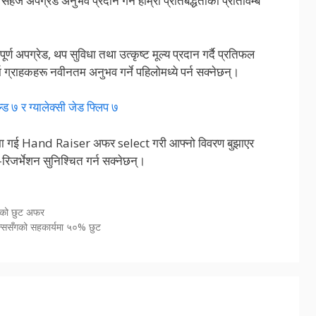
ा सहज अपग्रेड अनुभव प्रदान गर्ने हाम्रो प्रतिबद्धताको प्रतिविम्ब
 अपग्रेड, थप सुविधा तथा उत्कृष्ट मूल्य प्रदान गर्दै प्रतिफल
ा ग्राहकहरू नवीनतम अनुभव गर्ने पहिलोमध्ये पर्न सक्नेछन्।
्ड ७ र ग्यालेक्सी जेड फ्लिप ७
ई Hand Raiser अफर select गरी आफ्नो विवरण बुझाएर
ि–रिजर्भेशन सुनिश्चित गर्न सक्नेछन्।
० को छुट अफर
यन्ससँगको सहकार्यमा ५०% छुट