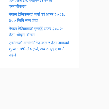
एएनएसआई/टीआईए–९४२–सी
प्रमाणीकरण
नेपाल टेलिकमको नयाँ वर्ष अफर २०८३,
३०० जिबि सम्म डेटा
नेपाल टेलिकमको एसईई अफर २०८२:
डेटा, भोइस, बोनस
एनसेलको अनलिमिटेड कल र डेटा प्याकको
शुल्क ६५% ले घट्यो, अब रु ६९९ मा नै
पाईने