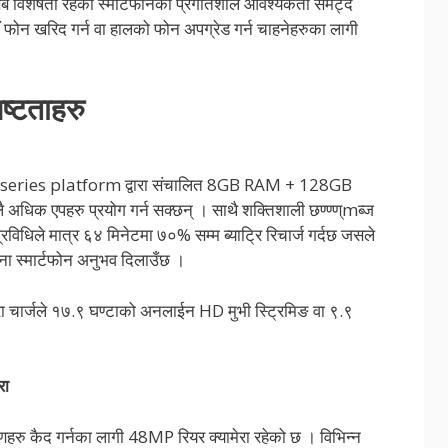
सबै विशेषता रहेको स्मार्टफोनको प्रगतिशील आवश्यकता समेट्दै
ाँ फोन खरिद गर्न वा हालको फोन अपग्रेड गर्न चाहनेहरुका लागी
ष्टताहरु
ies platform द्वारा संचालित 8GB RAM + 128GB
 अधिक एपहरु प्रयोग गर्न सक्छन् । साथै शक्तिशाली छण्ण्ण्mब्ज
िधिले मात्र ६४ मिनेटमा ७०% सम्म ब्याट्रि रिचार्ज गर्दछ जसले
ना स्मार्टफोन अनुभव दिलाउँछ ।
ा चार्जले १७.९ घण्टाको अनलाईन HD मुभी स्ट्रिमिङ वा ९.९
रा
णहरु कैद गर्नका लागी 48MP रियर क्यामेरा रहेको छ । विभिन्न