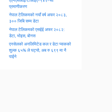
एएनएसआई/टीआईए–९४२–सी
प्रमाणीकरण
नेपाल टेलिकमको नयाँ वर्ष अफर २०८३,
३०० जिबि सम्म डेटा
नेपाल टेलिकमको एसईई अफर २०८२:
डेटा, भोइस, बोनस
एनसेलको अनलिमिटेड कल र डेटा प्याकको
शुल्क ६५% ले घट्यो, अब रु ६९९ मा नै
पाईने