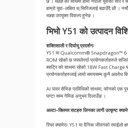
छ । थ्छज्ञ को साथमा हामी नेपाली युवाको सार र 
हाम्रो युवा–लक्षित थ् सिरिजलाई बढाउँदै छौ । नय
थ्छज्ञ उपयुक्त विकल्प हुनेछ ।
भिभो Y51 को उत्पादन विशि
शक्तिशाली र दिर्घायु प्रदर्शनः
Y51 मा Qualcomm® Snapdragon™ 6 ser
ROM रहेको छ जसलेगर्दा प्रयोगकर्ताहरुले सजिलै
ब्याट्रि को साथमा रहेको 18W Fast Charge प्रव
प्रयोगकर्ताहरुलाई लामो समयसम्म कुनै अवरोध बि
AI पावर सेभिङ प्रविधिको साथमा, फोनको एक पुर
घण्टा सम्म गेमिङ अनुभव दिलाउँछ ।
अल्टा–क्लियर सटहरु लिनका लागी उत्कृष्ट क्यामे
रियर क्यामेराः Y51 मा दैनिक जीवनको रमाईलो क्ष