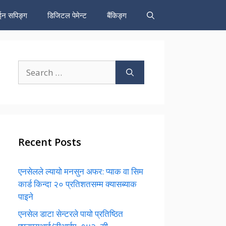
न सपिङ्ग
डिजिटल पेमेन्ट
बैंकिङ्ग
Search
for:
Recent Posts
एनसेलले ल्यायो मनसुन अफर: प्याक वा सिम
कार्ड किन्दा २० प्रतिशतसम्म क्यासब्याक
पाइने
एनसेल डाटा सेन्टरले पायो प्रतिष्ठित