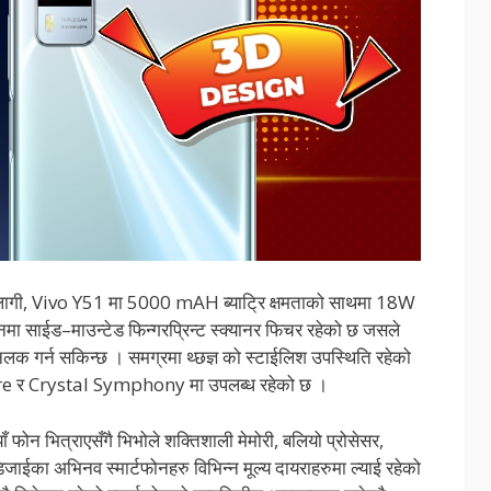
नका लागी, Vivo Y51 मा 5000 mAH ब्याट्रि क्षमताको साथमा 18W
ा साईड–माउन्टेड फिन्गरप्रिन्ट स्क्यानर फिचर रहेको छ जसले
नलक गर्न सकिन्छ । समग्रमा थ्छज्ञ को स्टाईलिश उपस्थिति रहेको
e र Crystal Symphony मा उपलब्ध रहेको छ ।
याँ फोन भित्राएसँगै भिभोले शक्तिशाली मेमोरी, बलियो प्रोसेसर,
क डिजाईका अभिनव स्मार्टफोनहरु विभिन्न मूल्य दायराहरुमा ल्याई रहेको