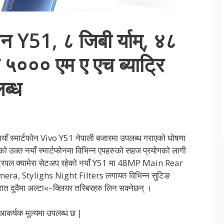
ोन Y51, ८ जिबी र्याम्, ४८
र ५००० एम ए एच ब्याट्रि
ब्ध
ो नयाँ स्मार्टफोन Vivo Y51 नेपाली बजारमा उपलब्ध गराएको घोषणा
जको उक्त नयाँ स्मार्टफोनमा विभिन्न एपहरुको सहज प्रयोगको लागी
ल क्यामेरा सेटअप रहेको नयाँ Y51 मा 48MP Main Rear
, Stylighs Night Filters लगायत विभिन्न सुटिङ
 रात दुवैमा अल्टा«–क्लियर तस्बिरहरु लिन सक्नेछन् ।
आकर्षक मूल्यमा उपलब्ध छ |