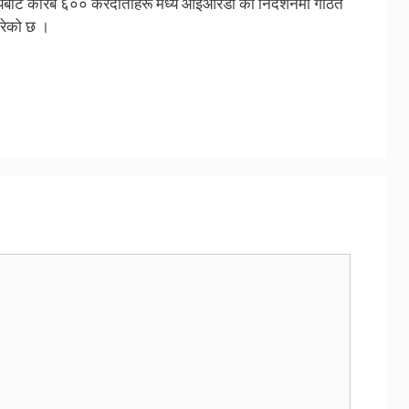
ालयबाट करिब ६०० करदाताहरू मध्ये आईआरडी को निर्देशनमा गठित
गरेको छ ।