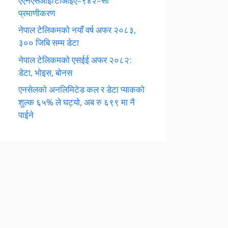
एएनएसआई/टीआईए–९४२–सी
प्रमाणीकरण
नेपाल टेलिकमको नयाँ वर्ष अफर २०८३,
३०० जिबि सम्म डेटा
नेपाल टेलिकमको एसईई अफर २०८२:
डेटा, भोइस, बोनस
एनसेलको अनलिमिटेड कल र डेटा प्याकको
शुल्क ६५% ले घट्यो, अब रु ६९९ मा नै
पाईने