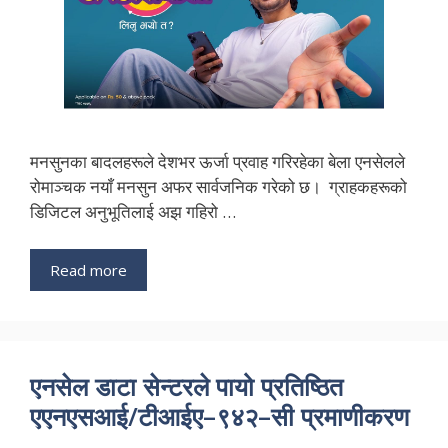
मनसुनका बादलहरूले देशभर ऊर्जा प्रवाह गरिरहेका बेला एनसेलले
रोमाञ्चक नयाँ मनसुन अफर सार्वजनिक गरेको छ। ग्राहकहरूको
डिजिटल अनुभूतिलाई अझ गहिरो …
Read more
एनसेल डाटा सेन्टरले पायो प्रतिष्ठित
एएनएसआई/टीआईए–९४२–सी प्रमाणीकरण