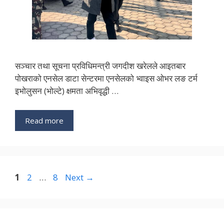
सञ्चार तथा सूचना प्रविधिमन्त्री जगदीश खरेलले आइतबार
पोखराको एनसेल डाटा सेन्टरमा एनसेलको भ्वाइस ओभर लङ टर्म
इभोलुसन (भोल्टे) क्षमता अभिवृद्धी …
Read more
Page
Page
Page
1
2
…
8
Next
→