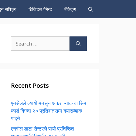
न सपिङ्ग
डिजिटल पेमेन्ट
बैंकिङ्ग
Search
for:
Recent Posts
एनसेलले ल्यायो मनसुन अफर: प्याक वा सिम
कार्ड किन्दा २० प्रतिशतसम्म क्यासब्याक
पाइने
एनसेल डाटा सेन्टरले पायो प्रतिष्ठित