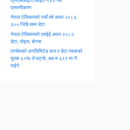
एएनएसआई/टीआईए–९४२–सी
प्रमाणीकरण
नेपाल टेलिकमको नयाँ वर्ष अफर २०८३,
३०० जिबि सम्म डेटा
नेपाल टेलिकमको एसईई अफर २०८२:
डेटा, भोइस, बोनस
एनसेलको अनलिमिटेड कल र डेटा प्याकको
शुल्क ६५% ले घट्यो, अब रु ६९९ मा नै
पाईने