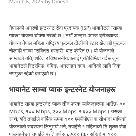
March 8, 2025
by
Dinesh
नेपालको अग्रणी इन्टरनेट सेवा प्रदायक (ISP) भायानेटले “साम्बा
प्याक” योजना घोषणा गरेको छ। नयाँ अल्ट्रा-फास्ट ब्रॉडब्यान्ड
योजना नेपाल महिला राष्ट्रिय फुटबल टोलीकी स्टार खेलाडी फुटबल
खेलाडी साम्बा “सवित्रा भण्डारी” बाट प्रेरित छ। यो योजनाले
साम्बाको गति, शक्ति र विश्वसनीयतालाई प्रतिबिम्बित गर्दछ जुन
भायानेटले स्ट्रिमिङ, गेमिङ, अनलाइन काम, आदिको लागि निकै
उपयुक्त रहेको बताएको छ।
भायानेट साम्बा प्याक इन्टरनेट योजनाहरू
भायानेट साम्बा इन्टरनेट प्याक तीन फरक प्याकेजहरूमा आउँछ- ५०
Mbps, १०० Mbps, २०० Mbps, र ३०० Mbps। यसका
साथै, यदि तपाईंले वार्षिक रूपमा १०० एमबीपीएस वा सोभन्दा माथिको
योजनाको सदस्यता लिनुभयो भने, तपाईंले १ महिनाको नि:शुल्क सेवा
पाउनुहुनेछ। तपाईंले प्रति वर्ष रु ८,५०० (कर सहित) मा १००