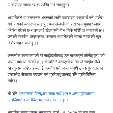
एमबीपीएस साम्बा प्याक खरिद गर्न सक्नुहुन्छ।
भायानेटले यो इन्टरनेट अफरको लागि साम्बासँग सहकार्य गर्न पाउँदा
गर्व लागेको बताएको छ। फुटबल खेलाडीको स्टारडम युवाहरूलाई
प्रेरित गरेको छ र उनलाई खेलप्रेमी बीच निकै परिचित बनाएको छ।
उनको समर्पण, उत्कृष्टता, प्रयास भायानेटको साम्बा प्याकको मूल
विशेषताहरु पनि हुन्।
कम्पनीले साम्बासंगको यो साझेदारीलाइ एक महत्त्वपूर्ण कोसेढुङ्गा को
रुपमा व्याख्या गरेको छ । कम्पनिले बताएको छ कि यो साझेदारीले
खेलकुदमा महिलाहरूलाई सहयोग गर्नेका साथ्साथै उच्च-गुणस्तरको
इन्टरनेट सेवाहरू प्रदान गर्ने प्रतिबद्धतालाई पनि प्रतिबिम्बित
गर्दछ।
यो पनि:
एनसेलको रिन्यूअल प्याक सधैं अन र अन्य प्रोडक्टमाः
अनलिमिटेड कनेक्टिभिटीको उत्तम अनुभव
भायानेट साम्बा प्याक आइतबार, मार्च ०९, २०२५ मा सुरु हुन्छ।