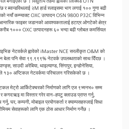
 बनाइएकोे छ । विद्युतीय तहमा ह्वावेको लिक्विड OTN
छ र ब्यान्डविथलाई २M हार्ड स्लाइसमा भाग लगाई १०० गुणा बढी
वावेको नयाँ कम्प्याक्ट OXC उत्पादन OSN 9800 P32C विभिन्न
सले आन्तरिक फाइबर जडानको आवश्यकतालाई हटाएर ओगटेको क्षेत्र
रीब १००० OXC उत्पादनहरू ६० भन्दा बढी ग्लोबल कमर्सियल
ाइभिङ नेटवर्कले ह्वावेको iMaster NCE सरलीकृत O&M को
न बेला पनि सेवा ९९.९९९% नेटवर्क उपलब्धताको साथ दिँदछ ।
्ड्स, साउदी अरेबिया, थाइल्याण्ड, सिंगापुर, इन्डोनेसिया,
रूले १३० अप्टिकल नेटवर्कमा परिचालन गरिसकेको छ ।
िकल मेट्रो आर्किटेक्चरको निर्माणको लागि एज ९भ्मनभ० सम्म
 र कगदऋइ मा विस्तार गरेर वान–हपटु क्लाउड प्राप्त गर्नु,
च्च गर्नु, घर, कम्पनी, मोबाइल प्रयोगकर्ता र क्याम्पसहरुलाई सिधा
ीमियम सेवाहरूको लागि एक ठोस आधार निर्माण गर्नेछ ।