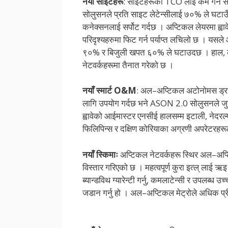
नयाँ साइटहरू
: साइटहरूको TCO लाई कम गर्न सरल
सोलुसनले प्रति साइट लेटेन्सीलाई ७०% ले घटाउँ
कनेक्सनलाई सर्पोट गर्दछ । अप्टिकल लेयरमा ह्
परिदृश्यहरुमा फिट गर्न पर्याप्त लचिलो छ । य
९०% र बिजुली खपत ६०% ले घटाउदछ । हाल, क
नेटवर्कहरूमा तैनात गरेको छ ।
नयाँ स्मार्ट O&M
: अल–अप्टिकल अटोनोमस ड्र
लागि उपयोग गर्दछ भने ASON 2.0 सोलुसनले जु
ह्वावेको आईमास्टर एनसीई हालसम्म इटाली, नेदरल्याण
फिलिपिन्स र दक्षिण कोरियाका अग्रणी अपरेटरह
नयाँ स्किमाः
अप्टिकल नेटवर्कहरू स्थिर अल–अप्ट
विस्तार गरिएको छ । महत्वपूर्ण कुरा इत्ल् लाई ऋइ
ब्यान्डविथ ग्यारेन्टी गर्नु, कमलाटेन्सी र उपलब्ध उ
जडान गर्नु हो । अल–अप्टिकल मेट्रोले अधिक प्र