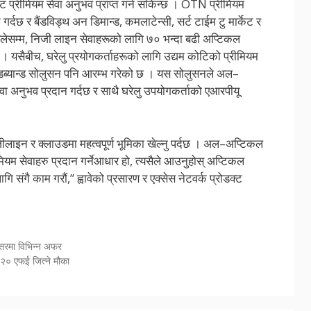
ट प्रीमियम सेवा अनुभव प्राप्त गर्न सकिन्छ । OTN प्रीमियम
दछ र बैंडविड्थ अन डिमान्ड, कमलाटेन्सी, सर्ट टाईम टु मार्केट र
िलेसम्म, निजी लाइन सेवाहरूको लागि ७० भन्दा बढी अप्टिकल
 छ । यसैबीच, घरेलु प्रयोगकर्ताहरूको लागि उद्यम कोटिको प्रीमियम
रोडब्यान्ड सोलुसन पनि आरम्भ गरेको छ । यस सोलुसनले अल–
सेवा अनुभव प्रदान गर्दछ र साथै घरेलु उपयोगकर्ताको एआरपीयू
िजीलाइन र क्लाउडमा महत्वपूर्ण भूमिका खेल्नु पर्दछ । अल–अप्टिकल
रीमियम सेवाहरु प्रदान गर्नेआधार हो, त्यसैले आउनुहोस् अप्टिकल
 संगै काम गरौं,” ह्वावेको प्रसारण र एक्सेस नेटवर्क प्रोडक्ट
वसरमा विभिन्न अफर
२० एफई जित्ने मौका