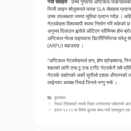
नयाँ सेवाहरु
: उच्च गुणवत्ता अप्टिकल जडानहरूबा
निजी लाइन सोलुसनले फरक SLA सेवाहरू प्रदान गर्
उच्च उपलब्धता जस्ता सुविधा प्रदान गर्दछ । अह
नेटवर्कहरू विश्वव्यापी रूपमा निर्माण गरि सकेको
अनुभव दिलाउन ह्वावेले ओटिएन प्रीमियम होम ब्
अप्टिकल गोल्ड पाइपव्दारा डिटर्मिनिस्टिक घरेलु 
(ARPU) बढाउदछ ।
“अप्टिकल नेटवर्कहरूले छन्, होम ब्रोडब्यान्ड, न
शहरको लागि एन्ड टू एन्ड टार्गेट नेटवर्कनै सबै प्
नेटवर्क उद्योगको अर्को सुनौलो दशक अँगाल्नको लागि
लाईनका अध्यक्ष रिचर्ड जिनले भन्नु भयो ।
Categories
दुरसंचार
नेपाल टेलिकमले ल्यायो तिहार लगायतका पर्वहरुको अ
दराज १२.१२ मा विशेष छूटका साथ नयाँ सामसुङ्ग एस 