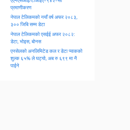
एएनएसआई/टीआईए–९४२–सी
प्रमाणीकरण
नेपाल टेलिकमको नयाँ वर्ष अफर २०८३,
३०० जिबि सम्म डेटा
नेपाल टेलिकमको एसईई अफर २०८२:
डेटा, भोइस, बोनस
एनसेलको अनलिमिटेड कल र डेटा प्याकको
शुल्क ६५% ले घट्यो, अब रु ६९९ मा नै
पाईने