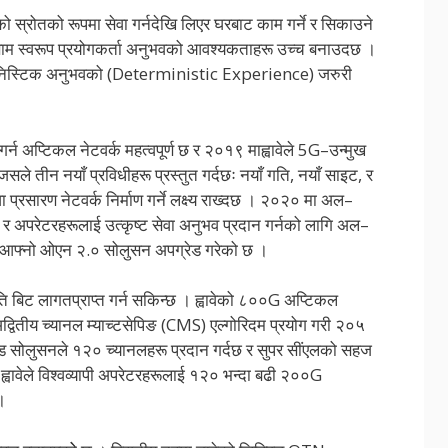
नको स्रोतको रूपमा सेवा गर्नदेखि लिएर घरबाट काम गर्ने र सिकाउने
ाम स्वरूप प्रयोगकर्ता अनुभवको आवश्यकताहरू उच्च बनाउदछ ।
मिनिस्टिक अनुभवको (Deterministic Experience) जरुरी
ी गर्न अप्टिकल नेटवर्क महत्वपूर्ण छ र २०१९ माह्वावेले 5G–उन्मुख
 तीन नयाँ प्रविधीहरू प्रस्तुत गर्दछः नयाँ गति, नयाँ साइट, र
 प्रसारण नेटवर्क निर्माण गर्ने लक्ष्य राख्दछ । २०२० मा अल–
र अपरेटरहरूलाई उत्कृष्ट सेवा अनुभव प्रदान गर्नको लागि अल–
ावेले आफ्नो ओएन २.० सोलुसन अपग्रेड गरेको छ ।
ति बिट लागतप्राप्त गर्न सकिन्छ । ह्वावेको ८००G अप्टिकल
्वितीय च्यानल म्याच्टसेपिङ (CMS) एल्गोरिदम प्रयोग गरी २०५
ैन्ड सोलुसनले १२० च्यानलहरू प्रदान गर्दछ र सुपर सींएलको सहज
्वावेले विश्वव्यापी अपरेटरहरूलाई १२० भन्दा बढी २००G
 ।