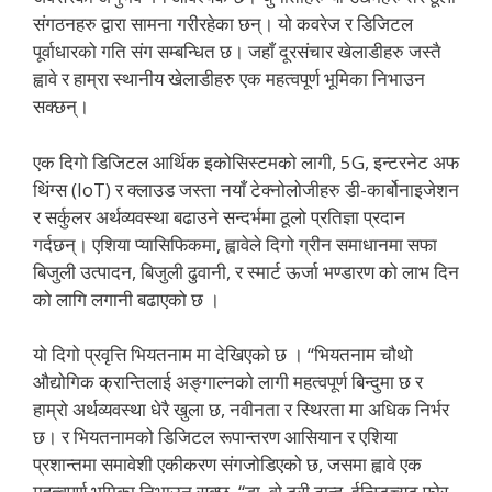
संगठनहरु द्वारा सामना गरीरहेका छन्। यो कवरेज र डिजिटल
पूर्वाधारको गति संग सम्बन्धित छ। जहाँ दूरसंचार खेलाडीहरु जस्तै
ह्वावे र हाम्रा स्थानीय खेलाडीहरु एक महत्वपूर्ण भूमिका निभाउन
सक्छन्।
एक दिगो डिजिटल आर्थिक इकोसिस्टमको लागी, 5G, इन्टरनेट अफ
थिंग्स (IoT) र क्लाउड जस्ता नयाँ टेक्नोलोजीहरु डी-कार्बोनाइजेशन
र सर्कुलर अर्थव्यवस्था बढाउने सन्दर्भमा ठूलो प्रतिज्ञा प्रदान
गर्दछन्। एशिया प्यासिफिकमा, ह्वावेले दिगो ग्रीन समाधानमा सफा
बिजुली उत्पादन, बिजुली ढुवानी, र स्मार्ट ऊर्जा भण्डारण को लाभ दिन
को लागि लगानी बढाएको छ ।
यो दिगो प्रवृत्ति भियतनाम मा देखिएको छ । “भियतनाम चौथो
औद्योगिक क्रान्तिलाई अङ्गाल्नको लागी महत्वपूर्ण बिन्दुमा छ र
हाम्रो अर्थव्यवस्था धेरै खुला छ, नवीनता र स्थिरता मा अधिक निर्भर
छ। र भियतनामको डिजिटल रूपान्तरण आसियान र एशिया
प्रशान्तमा समावेशी एकीकरण संगजोडिएको छ, जसमा ह्वावे एक
महत्वपूर्ण भूमिका निभाउन सक्छ, “डा. वो ट्री ठान्ह, ईन्स्टिच्युट फोर