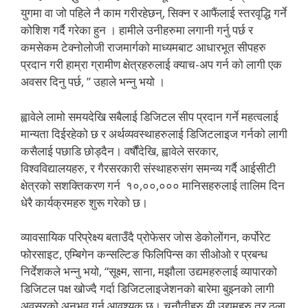
युगमा वा जो पहिले नै काम गरीरहेछन्, सिक्न र आफैंलाई स्तरवृद्धि गर्ने
कोशिश गर्दै गरेका हुन । हामीले उनीहरुमा लगानी गर्नु पर्छ र
कमसेकम टेक्नोलोजी राजमार्गको माध्यमबाट आधारभूत सीपहरु
प्रदान गरी हाम्रा ग्रामीण क्षेत्रहरुलाई क्याच-अप गर्न को लागी एक
अवसर दिनु पर्छ, ” उहाले भन्नु भयो ।
ह्वावेले लामो समयदेखि सबैलाई डिजिटल सीप प्रदान गर्ने महत्वलाई
मान्यता दिईरहेको छ र अर्थव्यवस्थाहरुलाई डिजिटलाइज गर्नको लागी
कसैलाई पछाडि छोड्दैन। वर्षौंदेखि, ह्वावेले सरकार,
विश्वविद्यालयहरु, र गैरसरकारी संस्थाहरुसंग समन्व्य गर्दै आईसीटी
क्षेत्रको सशक्तिकरण गर्न १०,००,००० मानिसहरुलाई तालिम दिन
धेरै कार्यक्रमहरु शुरू गरेको छ।
व्यावसायिक परिप्रेक्ष्य बताउँदै प्रोफेसर जोस डेकोलोंगन, कर्पोरेट
फोरसाइट, एम्बिगेन कन्सल्टिङ फिलिपिन्स का सीओओ र प्रबन्ध
निर्देशकले भन्नु भयो, “सूक्ष्म, साना, मझौला उद्यमहरुलाई व्यापारको
डिजिटल पक्ष खोज्दै गर्दा डिजिटलाइजेशनको बारेमा बुझ्नको लागी
अवसरको अनुभव गर्न आवश्यक छ। चुनौतीहरु यी उद्यमहरु तर ठूला