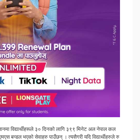
लानमा विद्यार्थीहरूले ३० दिनको लागि ३९९ मिनेट अल नेपाल कल
 बन्डल भएको सेवाहरु पाउँछन् । त्यसैगरी यदि विद्यार्थीहरुले रु