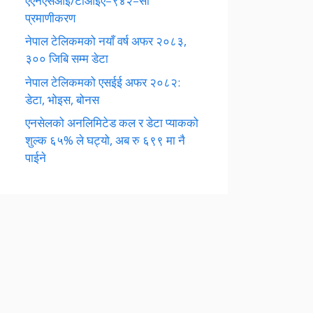
एएनएसआई/टीआईए–९४२–सी
प्रमाणीकरण
नेपाल टेलिकमको नयाँ वर्ष अफर २०८३,
३०० जिबि सम्म डेटा
नेपाल टेलिकमको एसईई अफर २०८२:
डेटा, भोइस, बोनस
एनसेलको अनलिमिटेड कल र डेटा प्याकको
शुल्क ६५% ले घट्यो, अब रु ६९९ मा नै
पाईने