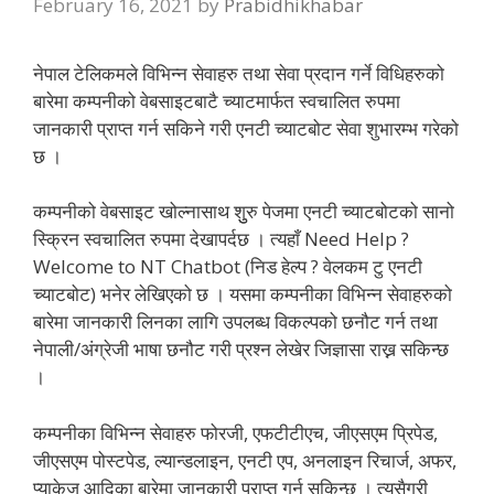
February 16, 2021
by
Prabidhikhabar
नेपाल टेलिकमले विभिन्न सेवाहरु तथा सेवा प्रदान गर्ने विधिहरुको
बारेमा कम्पनीको वेबसाइटबाटै च्याटमार्फत स्वचालित रुपमा
जानकारी प्राप्त गर्न सकिने गरी एनटी च्याटबोट सेवा शुभारम्भ गरेको
छ ।
कम्पनीको वेबसाइट खोल्नासाथ शुुरु पेजमा एनटी च्याटबोटको सानो
स्क्रिन स्वचालित रुपमा देखापर्दछ । त्यहाँ Need Help ?
Welcome to NT Chatbot (निड हेल्प ? वेलकम टु एनटी
च्याटबोट) भनेर लेखिएको छ । यसमा कम्पनीका विभिन्न सेवाहरुको
बारेमा जानकारी लिनका लागि उपलब्ध विकल्पको छनौट गर्न तथा
नेपाली/अंग्रेजी भाषा छनौट गरी प्रश्न लेखेर जिज्ञासा राख्न सकिन्छ
।
कम्पनीका विभिन्न सेवाहरु फोरजी, एफटीटीएच, जीएसएम प्रिपेड,
जीएसएम पोस्टपेड, ल्यान्डलाइन, एनटी एप, अनलाइन रिचार्ज, अफर,
प्याकेज आदिका बारेमा जानकारी प्राप्त गर्न सकिन्छ । त्यसैगरी