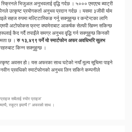
्क्रिनले भिजुअल अनुभवलाई वृद्धि गर्दछ । ५००० एमएएच ब्याट्री
नले उत्कृष्ट प्रयोगकर्ता अनुभव प्रदान गर्दछ । यसमा ३जीवी र्याम
े सहज रुपमा मल्टिटास्किङ गर्नु सक्नुहुन्छ र कन्टेन्टका लागि
ेको ५एमपी अटोफोकस फ्रन्ट क्यामेराबाट आकर्षक सेल्फी खिच्न सकिन्छ
ूलाई कैद गर्दै तपाइँले समग्र अनुभव वृृद्धि गर्न सक्नुहुन्छ किनकी
क्षमता छ ।
रु १३,४९९ पर्ने यो स्मार्टफोन अफर अवधिभरि
सुलभ
हरुबाट किन्न सक्नुहुन्छ ।
क उत्कृष्ट अवसर हो। यस अफरका साथ घटेको नयाँ मूल्य सूचिमा पाइने
ी नवीन प्रवधिको स्मार्टफोनको अनुभव लिन सकिने कम्पनीले
्राइज सबैलाई स्योर प्राइज’
्पै, स्कूटर झ्याप्पै !” अफरको साथ ।