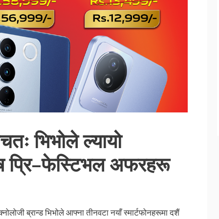
 बचतः भिभोले ल्यायो
शेष प्रि–फेस्टिभल अफरहरू
ेक्नोलोजी ब्रान्ड भिभोले आफ्ना तीनवटा नयाँ स्मार्टफोनहरूमा दशैं