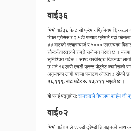
वाई३६
भिभो वाई३६ फेन्टासी फ्रेम र प्रिमियम क्रिस्
रिपल प्रोसेस र २.५डी फ्ल्याट फ्रेमले गर्दा फोन
४४ वाटको फ्ल्यासचार्ज र ५००० एमएएचको विशाल ब
सौन्दर्यशास्त्रको राम्रो संयोजन गरेको छ । यसमा 
सुनिश्चित गर्दछ । स्पष्ट तस्वीरहरु खिच्नका लागी
छ भने १६एमपी एचडी फ्रन्ट पोट्र्रेट क्यामेराको स
अनुभवका लागी यसमा फनटच ओएस१३ रहेको छ । य
२८,९९९, बाट घटेर
रु. २७,९९९ भएको छ
।
यो पनई पढ्नुहोस:
सामसङले नेपालमा फाईभ जी प्रवि
वाई०२
भिभो वाई०२ ले २.५डी ट्रेण्डी डिजाइनको साथ कार