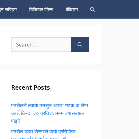
न सपिङ्ग
डिजिटल पेमेन्ट
बैंकिङ्ग
Search
for:
Recent Posts
एनसेलले ल्यायो मनसुन अफर: प्याक वा सिम
कार्ड किन्दा २० प्रतिशतसम्म क्यासब्याक
पाइने
एनसेल डाटा सेन्टरले पायो प्रतिष्ठित