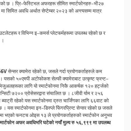
रेको छ । प्रि–फेस्टिभल अफरहरू सीमित स्मार्टफोनहरु–भी२७
ा सिमित अवधि अर्थात सेप्टेम्बर २०२३ को अन्त्यसम्म मात्र
ेटहरू र विभिन्न इ–कमर्स प्लेटफर्महरूमा उपलब्ध रहेको छ र
् ।
66V
सेन्सर क्यामेरा रहेको छ, जसले गर्दा प्रयोगकर्ताहरुले कम
् । यसको ५०एमपी अटोफोकश सेल्फी क्यामेराबाट उत्कृष्ट फ्रन्ट–
 भिजुअलहरूका लागि यो स्मार्टफोनमा निकै आकर्षक १२० हर्ट्जको
ेन्सिटी ७२०० प्रोसेसरद्वारा संचालित छ । ८जीवी र्याम र २५६
ाट्री रहेको यस स्मार्टफोनमा द्रुत चार्जिंगका लागि ६६वाट को
। यस स्मार्टफोनमा इन–डिस्प्ले फिंगरप्रिन्ट सेन्सर रहेको छ जसले
समा भएको फनटच ओइस १३ ले प्रयोगकर्ताहरुको स्मार्टफोन अनुभव
 स्मार्टफोन अफर अवधिभरि घटेको नयाँ मुल्य रु ५६,९९९ मा उपलब्ध