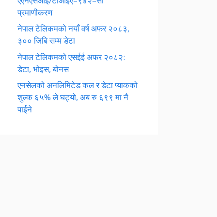
एएनएसआई/टीआईए–९४२–सी
प्रमाणीकरण
नेपाल टेलिकमको नयाँ वर्ष अफर २०८३,
३०० जिबि सम्म डेटा
नेपाल टेलिकमको एसईई अफर २०८२:
डेटा, भोइस, बोनस
एनसेलको अनलिमिटेड कल र डेटा प्याकको
शुल्क ६५% ले घट्यो, अब रु ६९९ मा नै
पाईने