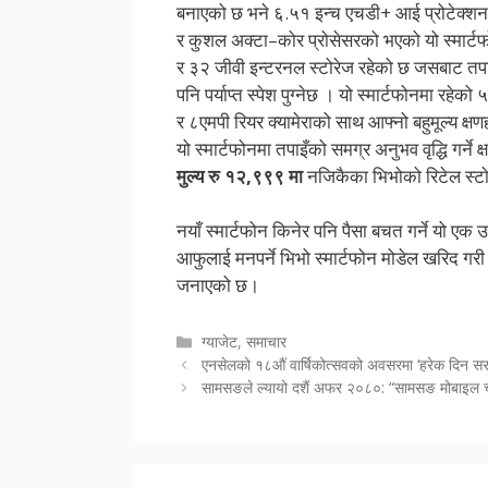
बनाएको छ भने ६.५१ इन्च एचडी+ आई प्रोटेक्शन स
र कुशल अक्टा–कोर प्रोसेसरको भएको यो स्मार्टफो
र ३२ जीवी इन्टरनल स्टोरेज रहेको छ जसबाट तपाइल
पनि पर्याप्त स्पेश पुग्नेछ । यो स्मार्टफोनमा रह
र ८एमपी रियर क्यामेराको साथ आफ्नो बहुमूल्य क्षणहर
यो स्मार्टफोनमा तपाइँको समग्र अनुभव वृद्धि गर्ने 
मुल्य रु १२,९९९ मा
नजिकैका भिभोको रिटेल स्टोर
नयाँ स्मार्टफोन किनेर पनि पैसा बचत गर्ने यो ए
आफुलाई मनपर्ने भिभो स्मार्टफोन मोडेल खरिद गर
जनाएको छ।
Categories
ग्याजेट
,
समाचार
एनसेलको १८औं वार्षिकोत्सवको अवसरमा ‘हरेक दिन सरप
सामसङले ल्यायो दशैं अफर २०८०: “सामसङ मोबाइल च्याप