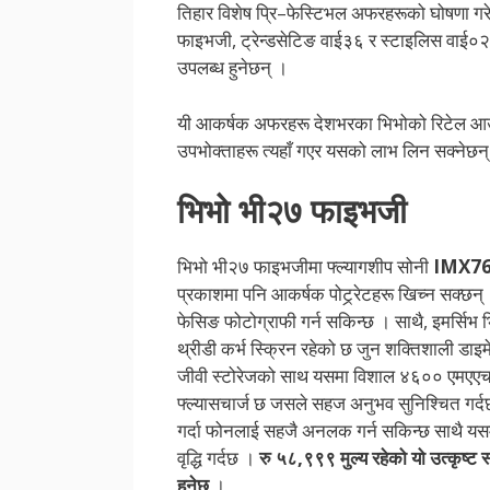
तिहार विशेष प्रि–फेस्टिभल अफरहरूको घोषणा ग
फाइभजी, ट्रेन्डसेटिङ वाई३६ र स्टाइलिस वाई०२ म
उपलब्ध हुनेछन् ।
यी आकर्षक अफरहरू देशभरका भिभोको रिटेल आउटल
उपभोक्ताहरू त्यहाँ गएर यसको लाभ लिन सक्नेछन
भिभो भी२७ फाइभजी
भिभो भी२७ फाइभजीमा फ्ल्यागशीप सोनी
IMX7
प्रकाशमा पनि आकर्षक पोट्र्रेटहरू खिच्न सक्छन
फेसिङ फोटोग्राफी गर्न सकिन्छ । साथै, इमर्सिभ
थ्रीडी कर्भ स्क्रिन रहेको छ जुन शक्तिशाली डाइम
जीवी स्टोरेजको साथ यसमा विशाल ४६०० एमएएच ब्य
फ्ल्यासचार्ज छ जसले सहज अनुभव सुनिश्चित गर्दछ 
गर्दा फोनलाई सहजै अनलक गर्न सकिन्छ साथै य
वृद्धि गर्दछ ।
रु ५८,९९९ मुल्य रहेको यो उत्कृष्ट
हुनेछ
।