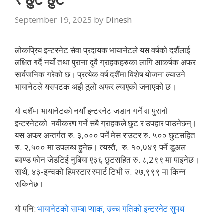
September 19, 2025
by
Dinesh
लोकप्रिय इन्टरनेट सेवा प्रदायक भायानेटले यस वर्षको दशैंलाई
लक्षित गर्दै नयाँ तथा पुराना दुवै ग्राहकहरुका लागि आकर्षक अफर
सार्वजनिक गरेको छ। प्रत्येक वर्ष दशैंमा विशेष योजना ल्याउने
भायानेटले यसपटक अझै ठूलो अफर ल्याएको जनाएको छ।
यो दशैंमा भायानेटको नयाँ इन्टरनेट जडान गर्ने वा पुरानो
इन्टरनेटको नवीकरण गर्ने सबै ग्राहकले छुट र उपहार पाउनेछन्।
यस अफर अन्तर्गत रु. ३,००० पर्ने मेस राउटर रु. ५०० छुटसहित
रु. २,५०० मा उपलब्ध हुनेछ। त्यस्तै, रु. १०,७४९ पर्ने डूअल
ब्याण्ड फोन जेडटिई नुबिया ए३६ छुटसहित रु. ८,2९९ मा पाइनेछ।
साथै, ४३-इन्चको हिमस्टार स्मार्ट टिभी रु. २७,९९९ मा किन्न
सकिनेछ।
यो पनि:
भायानेटको साम्बा प्याक, उच्च गतिको इन्टरनेट सुपथ