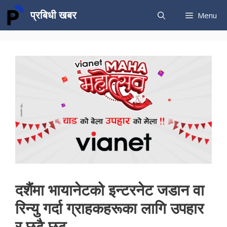
Skip
प्रबिधी खबर
Menu
to
content
दशैंमा भायानेटको इन्टरनेट जडान वा
रिन्यु गर्दा ग्राहकहरूका लागि उपहार
र छुटै छुट