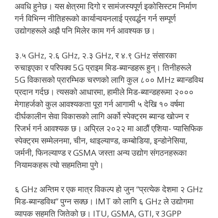
अवधि हुनेछ। यस क्षेत्रमा दिगो र सामंजस्यपूर्ण इकोसिस्टम निर्माण
गर्न विभिन्न नीतिहरूको कार्यान्वयनलाई प्रवर्द्धन गर्न सम्पूर्ण
उद्योगहरूले अझै पनि मिलेर काम गर्न आवश्यक छ।
३.५ GHz, २.६ GHz, २.३ GHz, र ४.९ GHz संसारका
रुचाइएका र परिपक्व 5G प्राइम मिड-ब्यान्डहरू हुन्। तिनीहरूले
5G विकासको प्रारम्भिक चरणको लागि कुल ८०० MHz ब्यान्डविथ
प्रदान गर्दछ। त्यसको आधारमा, हामीले मिड-ब्यान्डहरूमा २०००
मेगाहर्जको कुल आवश्यकता पूरा गर्न आगामी ५ देखि १० वर्षमा
दीर्घकालीन सेवा विकासको लागि अर्को स्पेक्ट्रम ब्यान्ड खोज्न र
रिजर्भ गर्न आवश्यक छ। अप्रिल २०२२ मा आठौं एशिया- प्यासिफिक
स्पेक्ट्रम सम्मेलनमा, चीन, थाइल्याण्ड, कम्बोडिया, इन्डोनेसिया,
जर्मनी, फिनल्याण्ड र GSMA जस्ता अन्य उद्योग संगठनहरूका
नियामकहरू त्यो सहमतिमा पुगे।
६ GHz अन्तिम र एक मात्र विकल्प हो जुन “प्रत्येक देशमा २ GHz
मिड-ब्यान्डविथ” पुग्न सक्छ। IMT को लागि ६ GHz ले उद्योगमा
व्यापक सहमति जितेको छ। ITU, GSMA, GTI, र 3GPP