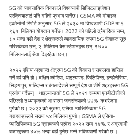
5G को व्यावसायिक विकासले विश्वव्यापी डिजिटलाइजेशन
प्रक्रियालाई पनि गहिरो प्रभाव पार्नेछ। GSMA को मोबाइल
इकोनोमी रिपोर्ट अनुसार, 5G ले २०३० मा विश्वव्यापी GDP मा $
९६१ बिलियन योगदान गर्नेछ। 2022 को पहिलो त्रैमासिक सम्म,
८० भन्दा बढी देश र क्षेत्रहरूले व्यावसायिक रूपमा 5G सेवाहरू सुरु
गरिसकेका छन्, २ मिलियन बेस स्टेशनहरू छन्, र ७००
मिलियनलाई सेवा दिइरहेका छन्।
२०२२ एशिया-प्रशान्त क्षेत्रमा 5G को विकास र सफलता हासिल
गर्ने वर्ष पनि हो। दक्षिण कोरिया, थाइल्याण्ड, फिलिपिन्स, इन्डोनेसिया,
सिङ्गापुर, माल्दिभ्स र बंगलादेशले सम्पूर्ण देश वा शीर्ष शहरहरूमा 5G
प्रयोग गर्दैछन्। थाइल्यान्डको 5G ले २०२१ सम्ममा एनबीटीसीको
पछिल्लो तथ्याङ्कको आधारमा जनसंख्याको ७७% कभरेजमा
पुगेको छ। २०२२ को सुरुमा, एसिया-प्यासिफिकमा 5G
ग्राहकहरूको संख्या ५४ मिलियन पुग्यो। GSMA ले एसिया-
प्यासिफिकमा 5G ग्राहकको प्रवेश २०२५ सम्म १४%, र अग्रगामी
बजारहरूमा ४०% भन्दा बढी हुनेछ भन्ने भविष्यवाणी गरेको छ ।