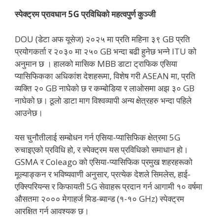
स्पेक्ट्रम प्रावधान 5G प्रविधिको महत्वपुर्ण कुञ्जी
DOU (डेटा अफ यूसेज) २०२५ मा प्रति महिना ३९ GB प्रति
प्रयोगकर्ता र २०३० मा २५० GB भन्दा बढी हुनेछ भन्ने ITU को
अनुमान छ । हालको मासिक MBB डाटा ट्राफिक एसिया
प्यासिफिकका अधिकांश देशहरूमा, विशेष गरी ASEAN मा, प्रति
व्यक्ति २० GB नाघेको छ र कम्बोडिया र लाओसमा अझ ३० GB
नाघेको छ। ठूलो डाटा माग विश्वव्यापी अन्य क्षेत्रहरु भन्दा पहिले
आउनेछ।
यस चुनौतीलाई सम्बोधन गर्न एसिया-प्यासिफिक क्षेत्रमा 5G
रुचाइएको प्रविधि हो, र स्पेक्ट्रम यस प्रविधिको समाधान हो।
GSMA र Coleago को एसिया-प्यासिफिक प्रमुख शहरहरूको
मूल्याङ्कन र भविष्यवाणी अनुसार, प्रत्येक देशले सिमलेस, हाई-
एक्स्पिरियन्स र किफायती 5G सेवाहरू प्रदान गर्न आगामी १० वर्षमा
औसतमा २००० मेगाहर्ज मिड-ब्यान्ड (१-१० GHz) स्पेक्ट्रम
आरक्षित गर्न आवश्यक छ।