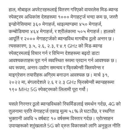
हाल, मोबाइल अपरेटरहरूलाई वितरण गरिएको वायरलेस मिड-ब्यान्ड
स्पेक्ट्रम अधिकांश देशहरूमा १००० मेगाहर्ट्ज भन्दा कम छ, जस्तै
इन्डोनेसियामा ३६० मेगाहर्ज, थाइल्याण्डमा ४५० मेगाहर्ज,
कम्बोडियामा ४६४ मेगाहर्ज, र श्रीलंकामा ५०५ मेगाहर्ज। हालको
आपूर्ति र २००० मेगाहर्ट्जको ब्यान्डविथ मागबीच ठूलो अन्तर छ।
त्यसकारण, ३.५, २.६, २.३, र ४.९ GHz को मिड-ब्यान्ड
स्पेक्ट्रमलाई विचार गर्न र विभिन्न देशहरूमा बढ्दो डाटा
आवश्यकताहरू पूरा गर्न व्यवस्थित रूपमा प्रदान गर्न आवश्यक छ।
थप रूपमा, अन्तर-उद्योग समन्वय र फ्रिक्वेन्सी क्लियरेन्स र
माइग्रेसन तयारीहरू अग्रिम बनाउन आवश्यक छ। मार्च ३१,
२०२२ मा, बंगलादेशले २.६ र २.३ GHz फ्रिक्वेन्सी ब्यान्डहरूमा
१९० MHz 5G स्पेक्ट्रमको लिलामी पूरा गर्यो।
यसले निरन्तर ठूलो ब्यान्डविथको रिफर्मिङलाई समर्थन गर्दछ, 4G को
तुलनामा प्रति मेगाहर्ट्ज एकाइ मूल्य ५८% ले घटाउँछ, र स्थगित
भुक्तानी अवधि ५ वर्षबाट १० वर्षसम्म विस्तार गर्दछ। प्रोत्साहन
उपायहरूको श्रृंखलाले 5G को द्रुत विकासको लागि अनुकूल नीति