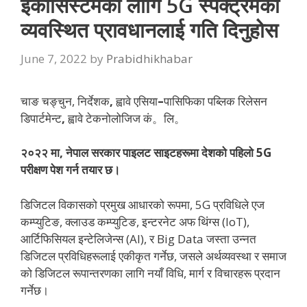
इकोसिस्टमको लागि 5G स्पेक्ट्रमको
व्यवस्थित प्रावधानलाई गति दिनुहोस
June 7, 2022
by
Prabidhikhabar
चाङ चङ्चुन, निर्देशक
,
ह्वावे
एसिया
–
पासिफिका
पब्लिक
रिलेसन
डिपार्टमेन्ट
,
ह्वावे
टेकनोलोजिज
कं。लि。
२०२२ मा, नेपाल सरकार पाइलट साइटहरूमा देशको पहिलो 5G
परीक्षण पेश गर्न तयार छ।
डिजिटल विकासको प्रमुख आधारको रूपमा, 5G प्रविधिले एज
कम्प्युटिङ, क्लाउड कम्प्युटिङ, इन्टरनेट अफ थिंग्स (IoT),
आर्टिफिसियल इन्टेलिजेन्स (AI), र Big Data जस्ता उन्नत
डिजिटल प्रविधिहरूलाई एकीकृत गर्नेछ, जसले अर्थव्यवस्था र समाज
को डिजिटल रूपान्तरणका लागि नयाँ विधि, मार्ग र विचारहरू प्रदान
गर्नेछ।