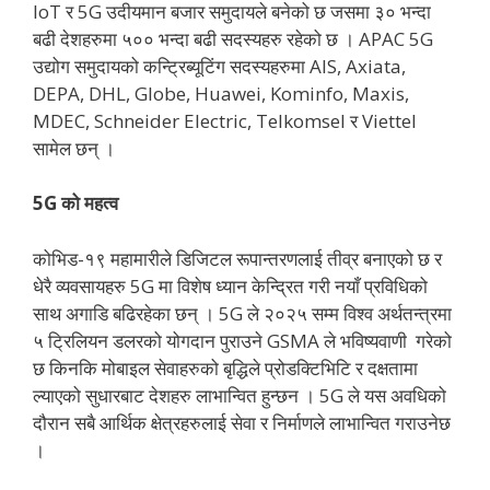
IoT र 5G उदीयमान बजार समुदायले बनेको छ जसमा ३० भन्दा
बढी देशहरुमा ५०० भन्दा बढी सदस्यहरु रहेको छ । APAC 5G
उद्योग समुदायको कन्ट्रिब्यूटिंग सदस्यहरुमा AIS, Axiata,
DEPA, DHL, Globe, Huawei, Kominfo, Maxis,
MDEC, Schneider Electric, Telkomsel र Viettel
सामेल छन् ।
5G को महत्व
कोभिड-१९ महामारीले डिजिटल रूपान्तरणलाई तीव्र बनाएको छ र
धेरै व्यवसायहरु 5G मा विशेष ध्यान केन्द्रित गरी नयाँ प्रविधिको
साथ अगाडि बढिरहेका छन् । 5G ले २०२५ सम्म विश्व अर्थतन्त्रमा
५ ट्रिलियन डलरको योगदान पुराउने GSMA ले भविष्यवाणी गरेको
छ किनकि मोबाइल सेवाहरुको बृद्धिले प्रोडक्टिभिटि र दक्षतामा
ल्याएको सुधारबाट देशहरु लाभान्वित हुन्छन । 5G ले यस अवधिको
दौरान सबै आर्थिक क्षेत्रहरुलाई सेवा र निर्माणले लाभान्वित गराउनेछ
।