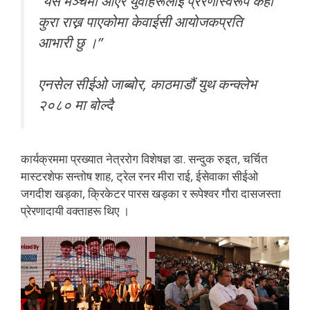
“यस मञ्चमा आएर युवाहरूलाई प्रेरणास्वरूप केही
कुरा राख्न पाएकोमा केवाईसी आयोजकप्रति
आभारी छु ।”
एनसेल सीईओ जाब्बोर, काठमाडौं युथ कन्क्लेभ
२०८० मा बोल्दै
कार्यक्रममा प्रख्यात नेत्ररोग विशेषज्ञ डा. सन्दुक रुइत, चर्चित
मास्टरशेफ सन्तोष शाह, ट्रेल रनर मीरा राई, ईसेवाका सीईओ
जगदीश खड्का, क्रिकेटर पारस खड्का र रूपेश्वर गौरा दासजस्ता
प्रेरणादायी वक्ताहरू थिए ।