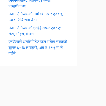
एएनएसआई/टीआईए–९४२–सी
प्रमाणीकरण
नेपाल टेलिकमको नयाँ वर्ष अफर २०८३,
३०० जिबि सम्म डेटा
नेपाल टेलिकमको एसईई अफर २०८२:
डेटा, भोइस, बोनस
एनसेलको अनलिमिटेड कल र डेटा प्याकको
शुल्क ६५% ले घट्यो, अब रु ६९९ मा नै
पाईने