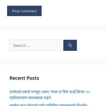
Search
for:
Recent Posts
एनसेलले ल्यायो मनसुन अफर: प्याक वा सिम कार्ड किन्दा २०
प्रतिशतसम्म क्यासब्याक पाइने
एनसेल डाटा सेन्टरले पायो प्रतिष्ठित एएनएसआई/टीआईए–