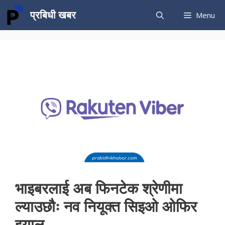
Skip
प्रबिधी खबर
Menu
to
content
भाइबरलाई अब फिनटेक श्रेणीमा
ल्याउछौः नव नियूक्त सिइओ ओफिर
इयाल