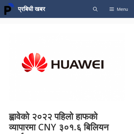
Skip
प्रबिधी खबर
Menu
to
content
ह्वावेको २०२२ पहिलो हाफको
व्यापारमा CNY ३०१.६ बिलियन