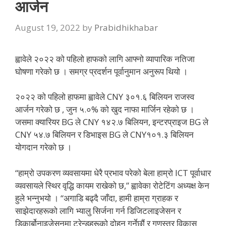
आर्जन
August 19, 2022
by
Prabidhikhabar
ह्वावेले २०२२ को पहिलो हाफको लागि आफ्नो व्यापारिक नतिजा
घोषणा गरेको छ । समग्र प्रदर्शन पूर्वानुमान अनुरूप थियो ।
२०२२ को पहिलो हाफमा ह्वावेले CNY ३०१.६ बिलियन राजस्व
आर्जन गरेको छ , जुन ५.०% को खुद नाफा मार्जिन रहेको छ ।
जसमा क्यारियर BG ले CNY १४२.७ बिलियन, इन्टरप्राइज BG ले
CNY ५४.७ बिलियन र डिभाइस BG ले CNY१०१.३ बिलियन
योगदान गरेको छ ।
“हाम्रो उपकरण व्यवसायमा धेरै प्रभाव परेको बेला हाम्रो ICT पूर्वाधार
व्यवसायले स्थिर वृद्धि कायम राखेको छ,” ह्वावेका रोटेटिंग अध्यक्ष केन
हुले भन्नुभयो । “अगाडि बढ्दै जाँदा, हामी हाम्रा ग्राहक र
साझेदारहरूको लागि भ्यालु सिर्जना गर्न डिजिटलाइजेसन र
डिकार्बोनाइजेसनमा ट्रेन्डहरूको दोहन गर्नेछौं र गुणस्तर विकास