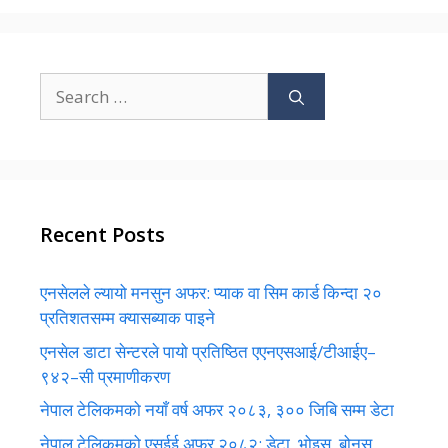
Search
for:
Recent Posts
एनसेलले ल्यायो मनसुन अफर: प्याक वा सिम कार्ड किन्दा २०
प्रतिशतसम्म क्यासब्याक पाइने
एनसेल डाटा सेन्टरले पायो प्रतिष्ठित एएनएसआई/टीआईए–
९४२–सी प्रमाणीकरण
नेपाल टेलिकमको नयाँ वर्ष अफर २०८३, ३०० जिबि सम्म डेटा
नेपाल टेलिकमको एसईई अफर २०८२: डेटा, भोइस, बोनस