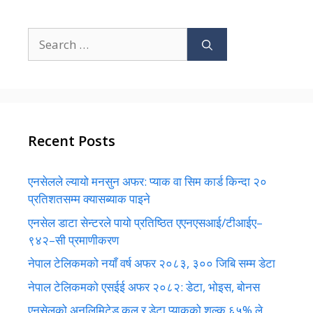
Search
for:
Recent Posts
एनसेलले ल्यायो मनसुन अफर: प्याक वा सिम कार्ड किन्दा २०
प्रतिशतसम्म क्यासब्याक पाइने
एनसेल डाटा सेन्टरले पायो प्रतिष्ठित एएनएसआई/टीआईए–
९४२–सी प्रमाणीकरण
नेपाल टेलिकमको नयाँ वर्ष अफर २०८३, ३०० जिबि सम्म डेटा
नेपाल टेलिकमको एसईई अफर २०८२: डेटा, भोइस, बोनस
एनसेलको अनलिमिटेड कल र डेटा प्याकको शुल्क ६५% ले