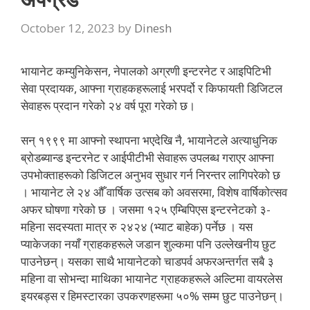
October 12, 2023
by
Dinesh
भायानेट कम्युनिकेसन, नेपालको अग्रणी इन्टरनेट र आइपिटिभी
सेवा प्रदायक, आफ्ना ग्राहकहरूलाई भरपर्दो र किफायती डिजिटल
सेवाहरू प्रदान गरेको २४ वर्ष पूरा गरेको छ।
सन् १९९९ मा आफ्नो स्थापना भएदेखि नै, भायानेटले अत्याधुनिक
ब्रोडब्यान्ड इन्टरनेट र आईपीटीभी सेवाहरू उपलब्ध गराएर आफ्ना
उपभोक्ताहरूको डिजिटल अनुभव सुधार गर्न निरन्तर लागिपरेको छ
। भायानेट ले २४ औँ वार्षिक उत्सब को अवसरमा, विशेष वार्षिकोत्सव
अफर घोषणा गरेको छ । जसमा १२५ एम्बिपिएस इन्टरनेटको ३-
महिना सदस्यता मात्र रु २४२४ (भ्याट बाहेक) पर्नेछ । यस
प्याकेजका नयाँ ग्राहकहरूले जडान शुल्कमा पनि उल्लेखनीय छुट
पाउनेछन्। यसका साथै भायानेटको चाडपर्व अफरअन्तर्गत सबै ३
महिना वा सोभन्दा माथिका भायानेट ग्राहकहरूले अल्टिमा वायरलेस
इयरबड्स र हिमस्टारका उपकरणहरूमा ५०% सम्म छुट पाउनेछन्।