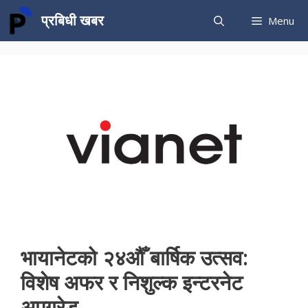
Skip
प्रबिधी खबर
Menu
to
content
भायानेटको २४औँ बार्षिक उत्सव:
विशेष अफर र निशुल्क इन्टरनेट
अपग्रेड