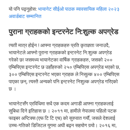
यो पनि पढ्नुहोस:
भायानेट सीईओ पाठक व्यावसायिक महिला २०२३
अवार्डबाट सम्मानित
पुराना ग्राहकको इन्टरनेट नि:शुल्क अपग्रेड
त्यती मात्र होईन ! आफ्ना ग्राहकहरु प्रति कृतज्ञता जनाउदै,
भायानेटले आफ्नो पुराना ग्राहकको इन्टरनेट नि:शुल्क अपग्रेड
गरेको छ! जसमध्य भायानेटका वार्षिक ग्राहकहरु, जसको २००
एम्बिपिएस इन्टरनेट छ उहाँहरुको २५० एम्बिपिएस अपग्रेड भएको छ,
३०० एम्बिपिएस इन्टरनेट भएका ग्राहक ले निसुल्क ४०० एम्बिपिएस
पाएका छन्, त्यस्तै अन्यको पनि इन्टरनेट निशुल्क अपग्रेड गरिएको
छ ।
भायानेटसँग प्रविधिमा सधै एक कदम अगाडी आफ्ना ग्राहकलाई
सुबिधा दिने इतिहास छ । २०११ मा, हामीले नेपालमा पहिलो पटक
फाइबर अप्टिक्स (एफ टि टि एच) को सुरुवात गर्यौँ, जसले देशलाई
उच्च-गतिको डिजिटल युगमा अघी बढ्न सहयोग गर्‍यो। २०१६ मा,